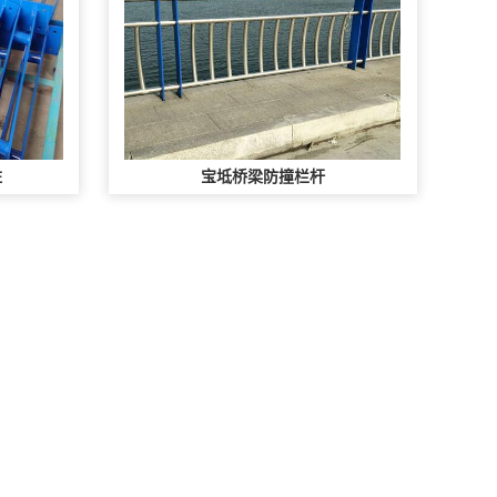
柱
宝坻桥梁防撞栏杆